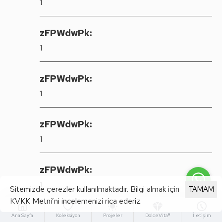
1
zFPWdwPk:
1
zFPWdwPk:
1
zFPWdwPk:
1
zFPWdwPk:
1
Sitemizde çerezler kullanılmaktadır. Bilgi almak için
TAMAM
KVKK Metni’ni incelemenizi rica ederiz.
Ana Sayfa
Koleksiyon
Projeler
DolceVita®
İletişim