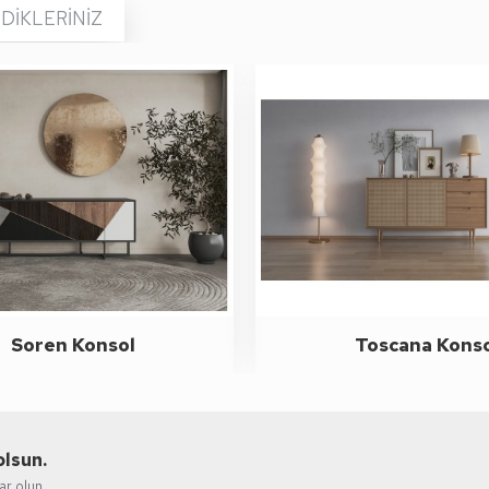
DIKLERINIZ
Soren Konsol
Toscana Kons
olsun.
r olun.