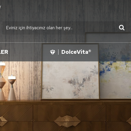
r
LER
DolceVita®