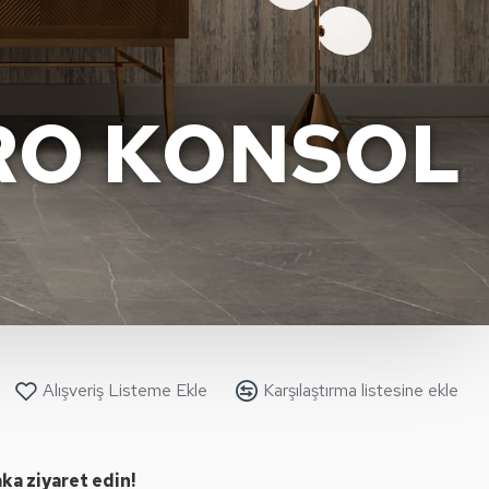
RO KONSOL
Alışveriş Listeme Ekle
Karşılaştırma listesine ekle
a ziyaret edin!