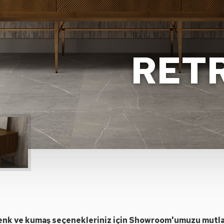
RET
renk ve kumaş seçenekleriniz için Showroom'umuzu mutlak