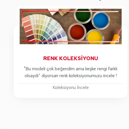
NU
RENK KOLEKSİYONU
umaşı farklı
"Bu modeli çok beğendim ama keşke reng
uzu incele !
olsaydı” diyorsan renk koleksiyonumuzu 
Koleksiyonu İncele